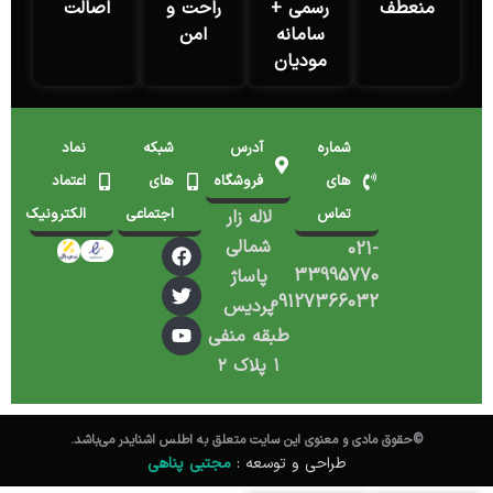
منعطف
رسمی +
راحت و
اصالت
سامانه
امن
مودیان
شماره
آدرس
شبکه
نماد
های
فروشگاه
های
اعتماد
تماس
اجتماعی
الکترونیک
لاله زار
شمالی
021-
33995770
پاساژ
09127366032
پردیس
طبقه منفی
۱ پلاک ۲
©️حقوق مادی و معنوی این سایت متعلق به اطلس اشنایدر می‌باشد.
طراحی و توسعه :
مجتبی پناهی