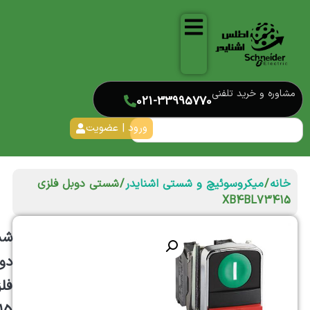
مشاوره و خرید تلفنی
021-33995770
ورود | عضویت
خانه
/
میکروسوئیچ و شستی اشنایدر
/ شستی دوبل فلزی
XB4BL73415
شس
دو
فل