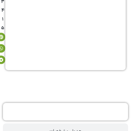
3
4
1
5
توضیحات