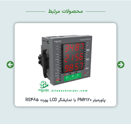
محصولات مرتبط
پاورمیتر PM2220 با نمایشگر LCD پورت RS485