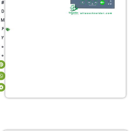
#
D
M
6
2
0
0
توضیحات