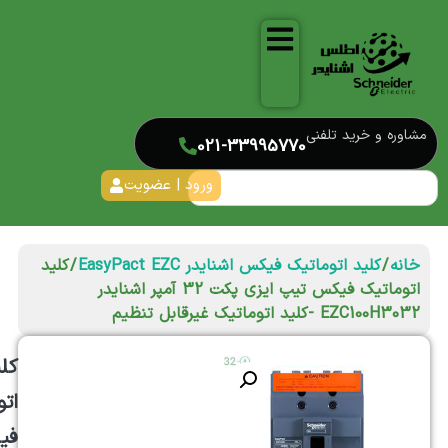
مشاوره و خرید تلفنی
021-33995770
ورود | عضویت
خانه
/
کلید اتوماتیک فیکس اشنایدر EasyPact EZC
/ کلید
اتوماتیک فیکس تیپ ایزی پکت 32 آمپر اشنایدر
EZC100H3032 -کلید اتوماتیک غیرقابل تنظیم
کل
ات
فی