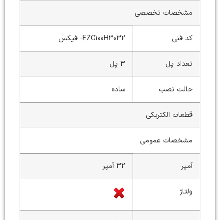
مشخصات تخصصی
کد فنی
EZC100H3032- فیکس
تعداد پل
3 پل
حالت نصب
ساده
قطعات الکتریکی
مشخصات عمومی
آمپر
32 آمپر
ولتاژ