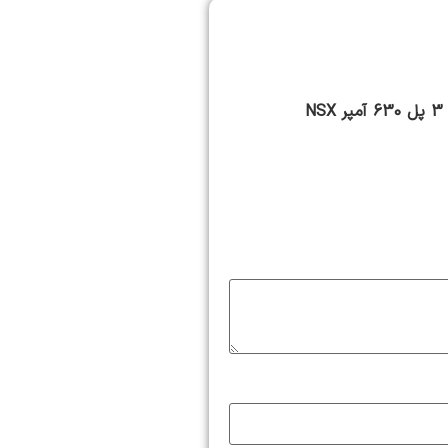
اولین کسی باشید که دیدگاهی می نویسد “کلید اتوماتیک کامپکت MCCB اشنایدر سری ان اس ایکس 3 پل 630 آمپر NSX