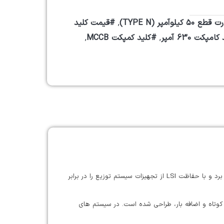
۵۰ کیلوآمپر (TYPE N)
,
#قیمت کلید
مپکت 630 آمپر
,
#کلید کمپکت MCCB
,
این کلید اتوماتیک از سری NSX630 اشنایدر با استفاده از تکنولوژی قطع الکترونیکی به بازار عرضه شده است. از میکرولوجیک ۵.۳A بهره می برد و با حفاظت LSI از تجهیزات سیستم توزیع را در برابر
طای اتصال کوتاه و اضافه بار، طراحی شده است. در سیستم های