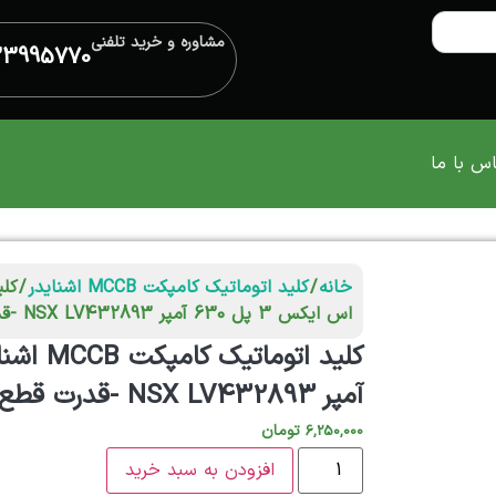
مشاوره و خرید تلفنی
33995770
س با ما
خانه
/
کلید اتوماتیک کامپکت MCCB اشنایدر
اس ایکس 3 پل 630 آمپر NSX LV432893 -قدرت قطع ۵۰ کیلوآمپر (TYPE N)
آمپر NSX LV432893 -قدرت قطع ۵۰ کیلوآمپر (TYPE N)
تومان
6,250,000
افزودن به سبد خرید