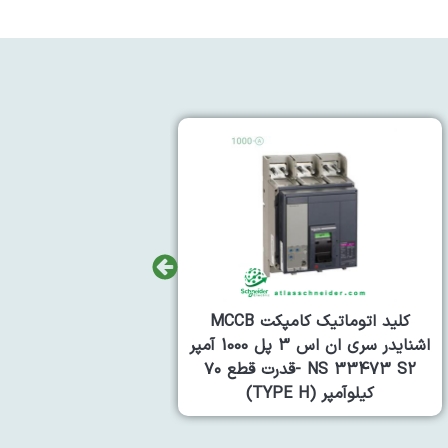
کلید اتوماتیک کامپکت MCCB
اشنایدر سری ان اس 3 پل 1000 آمپر
NS S2 33472 -قدرت قطع 50
کیلوآمپر (TYPE N)
کیلوآمپر (TYPE N)