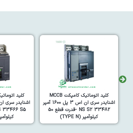
کلید اتوماتیک کامپکت MCCB
ن اس 3 پل 1600 آمپر
اشنایدر سری ان اس 3 پل 800 آمپر
 50
NS 33466 S5 -قدرت قطع 50
کیلوآمپر (TYPE N)
کیلوآمپر (E N