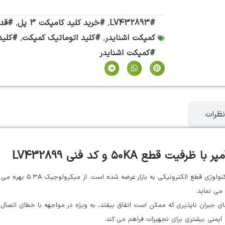
#LV432893
,
#خرید کلید کامپکت 3 پل
,
#قدرت قطع 
کمپکت اشنایدر
,
#کلید اتوماتیک کمپکت
,
#کلید کا
#کمپکت اشنایدر
نظرات
می نماید.
رای جلوگیری از خسارت های جبران ناپذیری که ممکن است اتفاق بیفتد، به ویژه در مواجهه با خ
ه ایمنی بیشتری برای تجهیزات فراهم می کند.