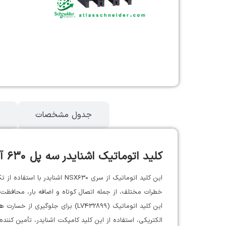
توضیحات
جدول مشخصات
کلید اتوماتیک اشنایدر سه پل ۶۳۰ آمپر با ظرفیت قطع ۵۰KA و کد فنی LV432899
خطرات مختلف، از جمله اتصال کوتاه و اضافه بار، محافظت 
این کلید اتوماتیک (LV432899) ب
الکتریکی، استفاده از این کلید کامپکت اشنایدر، تأمین کنند