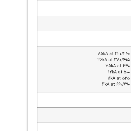
85kA at 220/240
36kA at 380/415 
35kA at 440 
12kA at 500
11kA at 525
4kA at 660/690