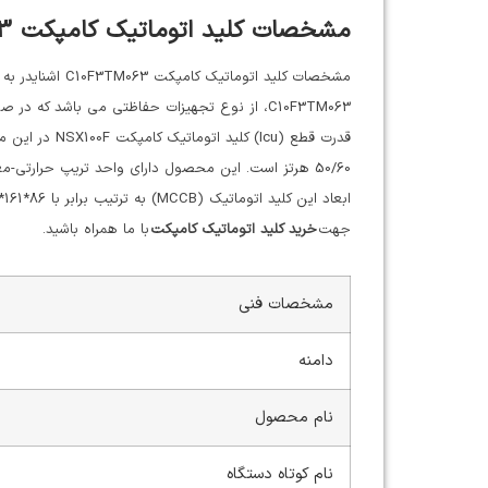
مشخصات کلید اتوماتیک کامپکت C10F3TM063 اشنایدر
C10F3TM063، از نوع تجهیزات حفاظتی می باشد که در صورت وقوع اضافه بار یا اتصال کوتاه، جریان الکتریکی را تشخیص داده و مدار را به صورت خودکار قطع می کند.
50/60 هرتز است. این محصول دارای واحد تریپ حرارتی-مغناطیسی (TMD) با رنج 63 آمپر است که قابلیت تنظیم حفاظت از اضافه بار حرارتی و حفاظت غیر قابل تنظیم مغناطیسی را فراهم می کند.
جهت
خرید کلید اتوماتیک کامپکت
با ما همراه باشید.
مشخصات فنی
دامنه
نام محصول
نام کوتاه دستگاه