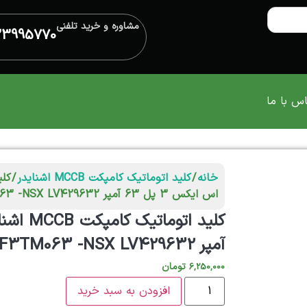
مشاوره و خرید تلفنی
33995770
س با ما
خانه
/
کلید اتوماتیک کامپکت MCCB اشنایدر
اس ایکس 3 پل 63 آمپر NSX C10F3TM063 -NSX LV429632
آمپر NSX C10F3TM063 -NSX LV429632
تومان
6,250,000
افزودن به سبد خرید