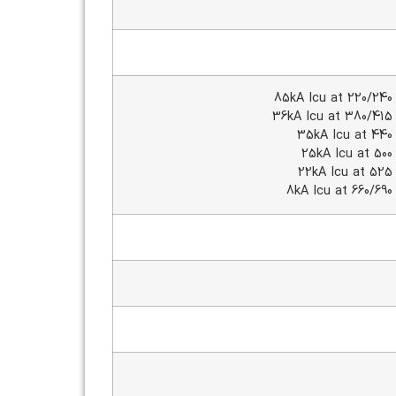
85kA Icu at 220/240
36kA Icu at 380/415
35kA Icu at 440
25kA Icu at 500
22kA Icu at 525
8kA Icu at 660/69