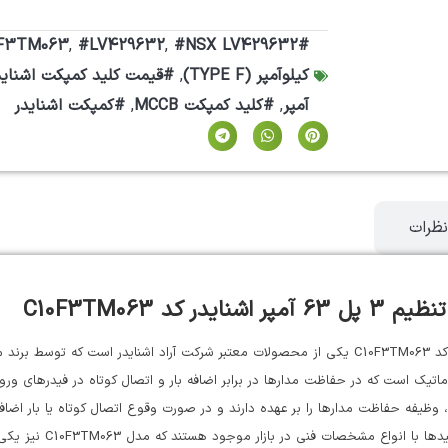
,
#LV429632
,
#NSX LV429632
#C10F3TM063
کیلوآمپر (TYPE F)
,
#قیمت کلید کمپکت اشناید
آمپر
,
#کلید کمپکت MCCB
,
#کمپکت اشنایدر
نظرات
 C10F3TM063
کلید اتوماتیک کامپکت قابل تنظیم 3 پل 63 آمپر اشنایدر با کد C10F3TM063 یکی از محصولات معتبر شرکت آ
، وظیفه حفاظت مدارها را بر عهده دارند و در صورت وقوع اتصال کوتاه یا بار اض
بازار موجود هستند که مدل C10F3TM063 نیز یکی از این محصولات با ویژگی های خاص می باشد.