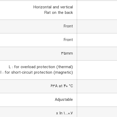
Horizontal and vertical
Flat on the back
Front
Front
35mm
L : for overload protection (thermal)
I : for short-circuit protection (magnetic)
63A at 40 °C
Adjustable
0.7…1 x In