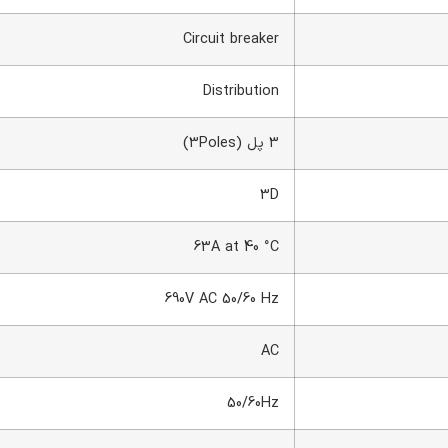
Circuit breaker
Distribution
3 پل (3Poles)
3D
63A at 40 °C
690V AC 50/60 Hz
AC
50/60Hz