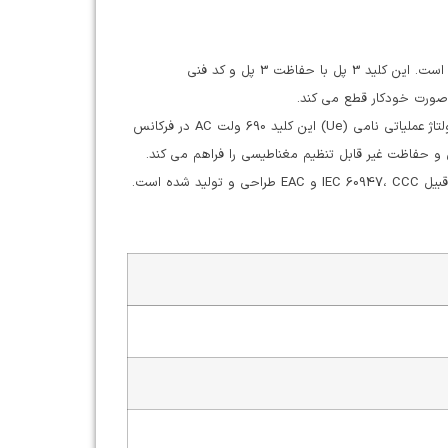
مشخصات کلید اتوماتیک کامپکت C10F3TM063 اشنایدر به صورت جامع به منظور حفاظت از مدارهای الکتریکی و تجهیزات برقی طراحی شده است. این کلید 3 پل با حفاظت 3 پل و کد فنی
قدرت قطع (Icu) کلید اتوماتیک کامپکت NSX100F در این مدل به میزان 36 کیلوآمپر در فرکانس 50/60 هرتز و ولتاژ 415 ولت AC می باشد. ولتاژ عملیاتی نامی (Ue) این کلید 690 ولت AC در فرکانس
ابعاد این کلید اتوماتیک (MCCB) به ترتیب برابر با 86*161*105 میلی متر است. این محصول با توجه به ایمنی و استانداردهای بین المللی از قبیل IEC 60947، CCC و EAC طراحی و تولید شده است.