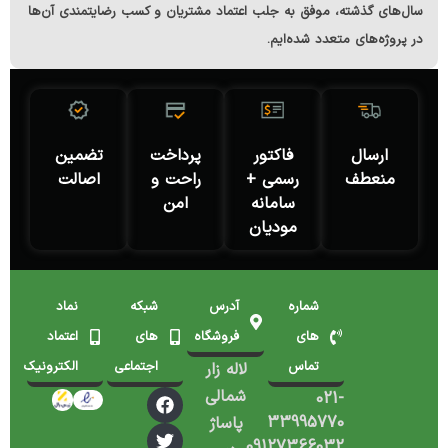
سال‌های گذشته، موفق به جلب اعتماد مشتریان و کسب رضایتمندی آن‌ها
در پروژه‌های متعدد شده‌ایم.
ارسال
فاکتور
پرداخت
تضمین
منعطف
رسمی +
راحت و
اصالت
سامانه
امن
مودیان
شماره
آدرس
شبکه
نماد
های
فروشگاه
های
اعتماد
تماس
اجتماعی
الکترونیک
لاله زار
شمالی
021-
33995770
پاساژ
09127366032