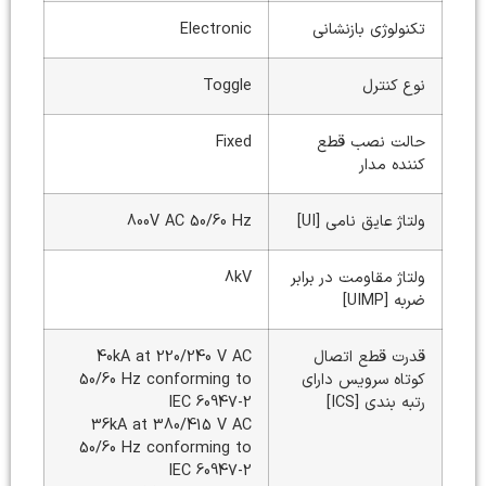
تکنولوژی بازنشانی
Electronic
نوع کنترل
Toggle
حالت نصب قطع
Fixed
کننده مدار
ولتاژ عایق نامی [UI]
800V AC 50/60 Hz
ولتاژ مقاومت در برابر
8kV
ضربه [UIMP]
قدرت قطع اتصال
40kA at 220/240 V AC
کوتاه سرویس دارای
50/60 Hz conforming to
رتبه بندی [ICS]
IEC 60947-2
36kA at 380/415 V AC
50/60 Hz conforming to
IEC 60947-2