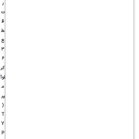
ر
ت
ق
ط
ع
3
6
کی
لوآ
م
پر
(
T
Y
P