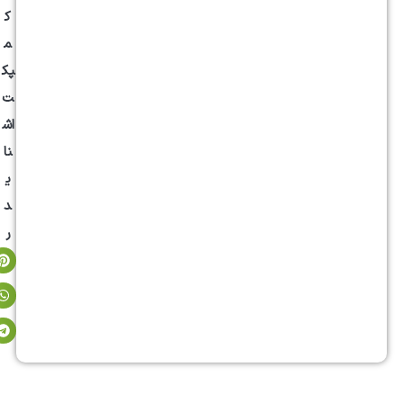
ک
م
پک
ت
اش
نا
ی
د
ر