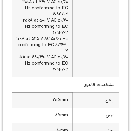
30kA at 440 V AC 50/60
Hz conforming to IEC
60947-2
25kA at 500 V AC 50/60
Hz conforming to IEC
60947-2
10kA at 525 V AC 50/60 Hz
conforming to IEC 60947-
2
10kA at 660/690 V AC 50/60
Hz conforming to IEC
60947-2
مشخصات ظاهری
ارتفاع
255mm
عرض
185mm
عمق
110mm