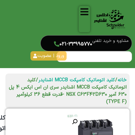
مشاوره و خرید تلفنی
021-33995770
ورود | عضویت
خانه
/
کلید اتوماتیک کامپکت MCCB اشنایدر
/ کلید
اتوماتیک کامپکت MCCB اشنایدر سری ان اس ایکس 4 پل
630 آمپر NSX C63F42D630 -قدرت قطع 36 کیلوآمپر
(TYPE F)
کل
ات