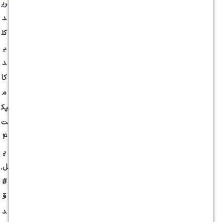
ری
د
کل
ی
د
کا
م
پک
ت
4
پ
ل
,
#
ق
د