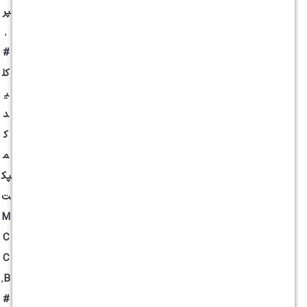
پر
,
#
کل
ی
د
ک
م
پک
ت
M
C
C
,
B
#