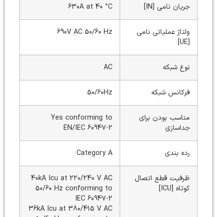
جریان نامی [IN]
630A at 40 °C
ولتاژ عملیاتی نامی
690V AC 50/60 Hz
[UE]
نوع شبکه
AC
فرکانس شبکه
50/60Hz
مناسب بودن برای
Yes conforming to
جداسازی
EN/IEC 60947-2
رده بندی
Category A
ظرفیت قطع اتصال
40kA Icu at 220/240 V AC
کوتاه [ICU]
50/60 Hz conforming to
IEC 60947-2
36kA Icu at 380/415 V AC