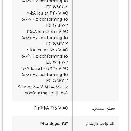
50/60 Hz conforming to
IEC 60947-2
30kA Icu at 440 V AC
50/60 Hz conforming to
IEC 60947-2
25kA Icu at 500 V AC
50/60 Hz conforming to
IEC 60947-2
20kA Icu at 525 V AC
50/60 Hz conforming to
IEC 60947-2
10kA Icu at 660/690 V AC
50/60 Hz conforming to
IEC 60947-2
20kA at 600 V AC 50/60 Hz
conforming to UL 508
سطح عملکرد
F 36 kA 415 V AC
نام واحد بازنشانی
Micrologic 2.3