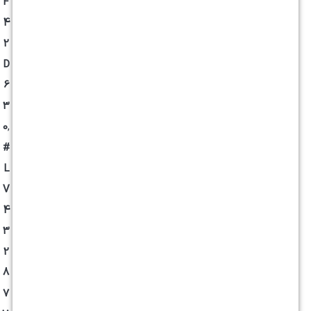
F
4
2
D
6
3
0
,
#
L
V
4
3
2
8
7