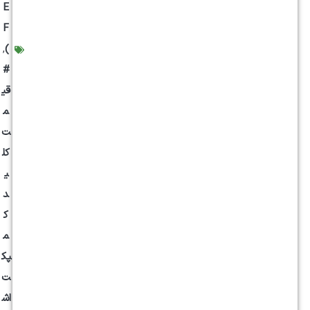
E
F
,
)
#
قی
م
ت
کل
ی
د
ک
م
پک
ت
اش