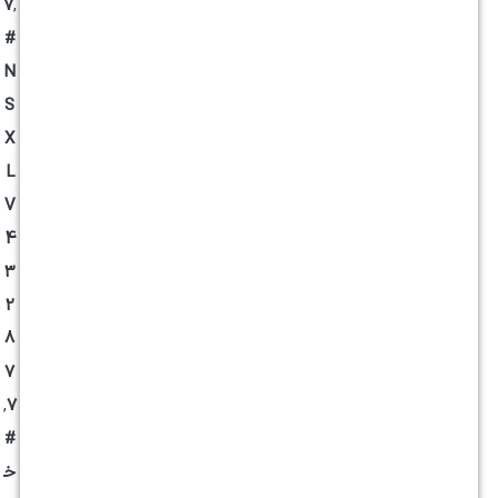
7
,
#
N
S
X
L
V
4
3
2
8
7
,
7
#
خ