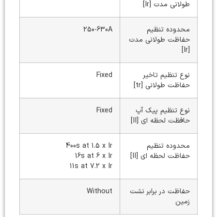
طولانی مدت [Ir]
محدوده تنظیم
250-630A
حفاظت طولانی مدت
[Ir]
نوع تنظیم تاخیر
Fixed
حفاظت طولانی [tr]
نوع تنظیم پیک آپ
Fixed
حافظت لحظه ای [II]
محدوده تنظیم
400s at 1.5 x Ir
حفاظت لحظه ای [II]
16s at 6 x Ir
11s at 7.2 x Ir
حفاظت در برابر نشت
Without
زمین