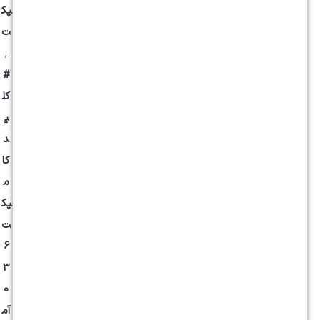
پک
ت
,
#
کل
ی
د
کا
م
پک
ت
6
3
0
آم