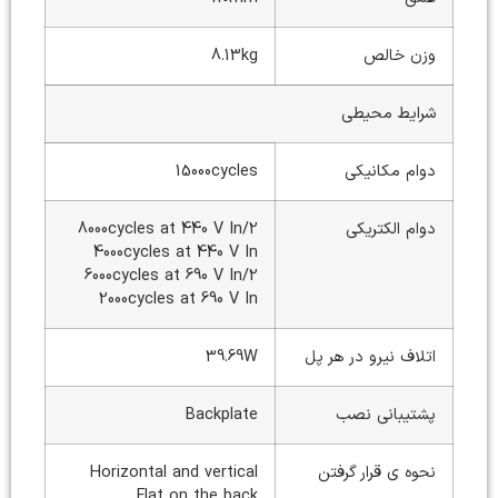
وزن خالص
8.13kg
شرایط محیطی
دوام مکانیکی
15000cycles
دوام الکتریکی
8000cycles at 440 V In/2
4000cycles at 440 V In
6000cycles at 690 V In/2
2000cycles at 690 V In
اتلاف نیرو در هر پل
39.69W
پشتیبانی نصب
Backplate
نحوه ی قرار گرفتن
Horizontal and vertical
Flat on the back