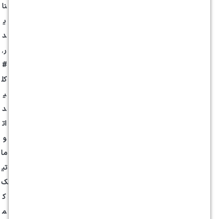
نا
ی
د
ر
,
#
کل
ی
د
ات
و
ما
تی
ک
ک
م