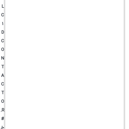
L
C
1
D
C
O
N
T
A
C
T
O
,
R
#
خ