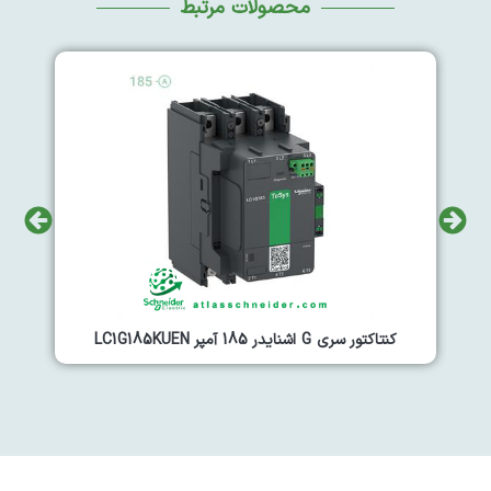
محصولات مرتبط
کنتاکتور سری G اشنایدر 185 آمپر LC1G185KUEN