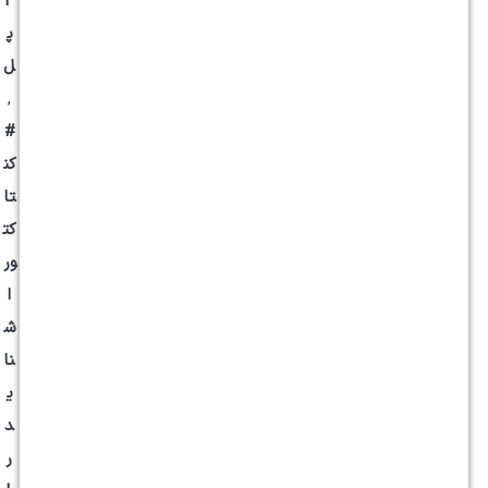
3
پ
ل
,
#
کن
تا
کت
ور
ا
ش
نا
ی
د
ر