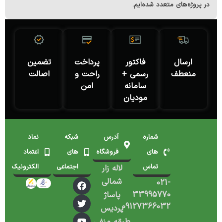
در پروژه‌های متعدد شده‌ایم.
ارسال
فاکتور
پرداخت
تضمین
منعطف
رسمی +
راحت و
اصالت
سامانه
امن
مودیان
شماره
آدرس
شبکه
نماد
های
فروشگاه
های
اعتماد
تماس
اجتماعی
الکترونیک
لاله زار
شمالی
021-
33995770
پاساژ
09127366032
پردیس