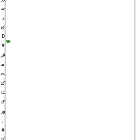
س
ر
ی
,
D
#
قی
م
ت
کن
تا
کت
ور
,
#
کن