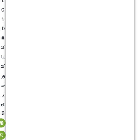
L
C
1
,
D
#
کن
تا
کت
ور
س
ر
ی
D