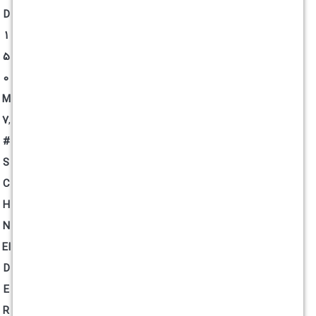
D
1
5
0
M
7
,
#
S
C
H
N
EI
D
E
R