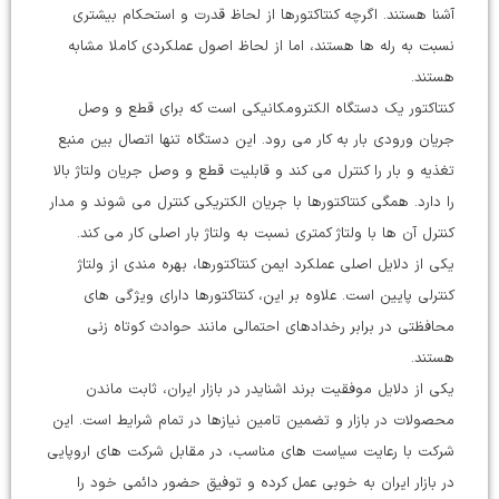
آشنا هستند. اگرچه کنتاکتورها از لحاظ قدرت و استحکام بیشتری
نسبت به رله ها هستند، اما از لحاظ اصول عملکردی کاملا مشابه
هستند.
کنتاکتور یک دستگاه الکترومکانیکی است که برای قطع و وصل
جریان ورودی بار به کار می رود. این دستگاه تنها اتصال بین منبع
تغذیه و بار را کنترل می کند و قابلیت قطع و وصل جریان ولتاژ بالا
را دارد. همگی کنتاکتورها با جریان الکتریکی کنترل می شوند و مدار
کنترل آن ها با ولتاژ کمتری نسبت به ولتاژ بار اصلی کار می کند.
یکی از دلایل اصلی عملکرد ایمن کنتاکتورها، بهره مندی از ولتاژ
کنترلی پایین است. علاوه بر این، کنتاکتورها دارای ویژگی های
محافظتی در برابر رخدادهای احتمالی مانند حوادث کوتاه زنی
هستند.
یکی از دلایل موفقیت برند اشنایدر در بازار ایران، ثابت ماندن
محصولات در بازار و تضمین تامین نیازها در تمام شرایط است. این
شرکت با رعایت سیاست های مناسب، در مقابل شرکت های اروپایی
در بازار ایران به خوبی عمل کرده و توفیق حضور دائمی خود را