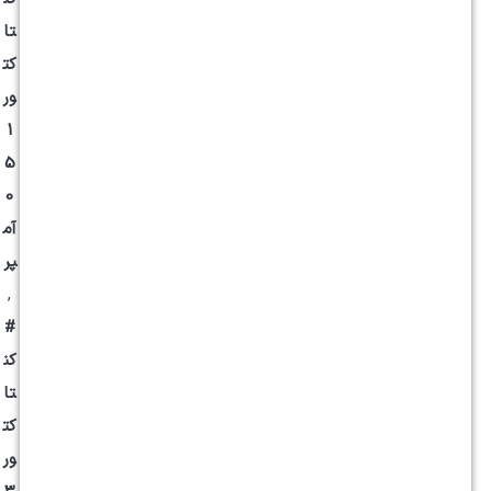
تا
کت
ور
1
5
0
آم
پر
,
#
کن
تا
کت
ور