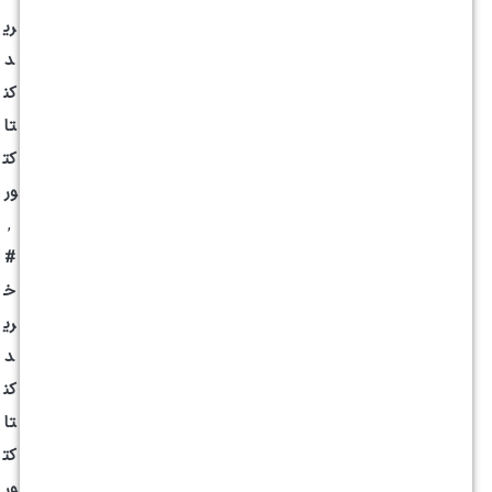
ری
د
کن
تا
کت
ور
,
#
خ
ری
د
کن
تا
کت
ور