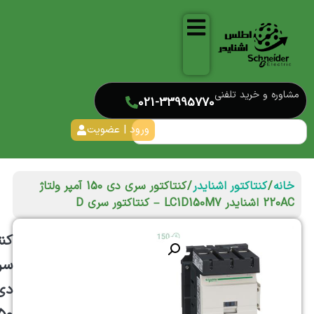
مشاوره و خرید تلفنی
021-33995770
ورود | عضویت
خانه
/
کنتاکتور اشنایدر
/ کنتاکتور سری دی 150 آمپر ولتاژ
220AC اشنایدر LC1D150M7 – کنتاکتور سری D
کنت
سر
دی