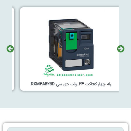
رله دو کنتاکت 230 ولت ای سی RXM2AB2P7