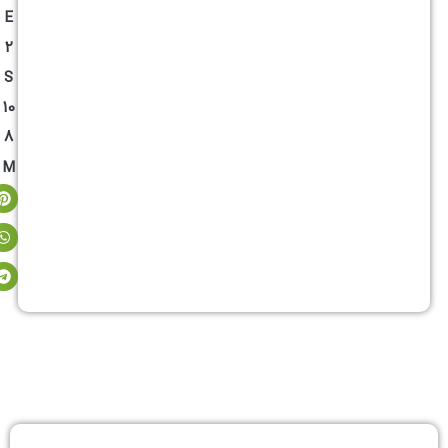
E
2
S
10
8
M
توضیحات