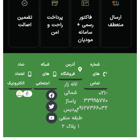
ارسال
فاکتور
پرداخت
تضمین
منعطف
رسمی +
راحت و
اصالت
سامانه
امن
مودیان
شماره
آدرس
شبکه
نماد
های
فروشگاه
های
اعتماد
تماس
اجتماعی
الکترونیک
لاله زار
شمالی
021-
33995770
پاساژ
09127366032
پردیس
طبقه منفی
۱ پلاک ۲