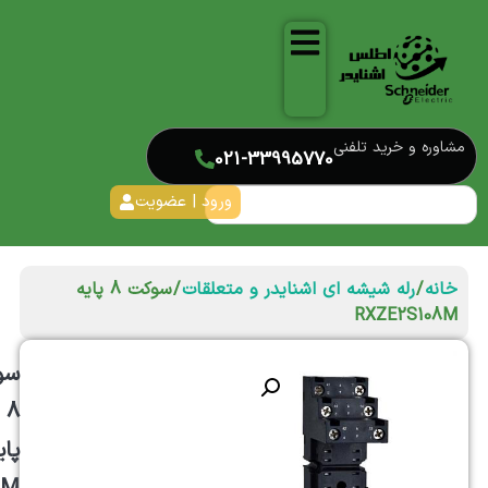
مشاوره و خرید تلفنی
021-33995770
ورود | عضویت
خانه
/
رله شیشه ای اشنایدر و متعلقات
/ سوکت 8 پایه
RXZE2S108M
سو
8
پای